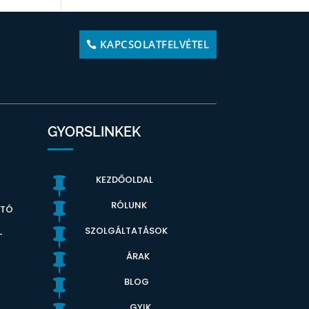
KAPCSOLATFELVÉTEL
GYORSLINKEK
KEZDŐOLDAL

RÓLUNK

ATÓ
SZOLGÁLTATÁSOK

-
ÁRAK

BLOG

GYIK