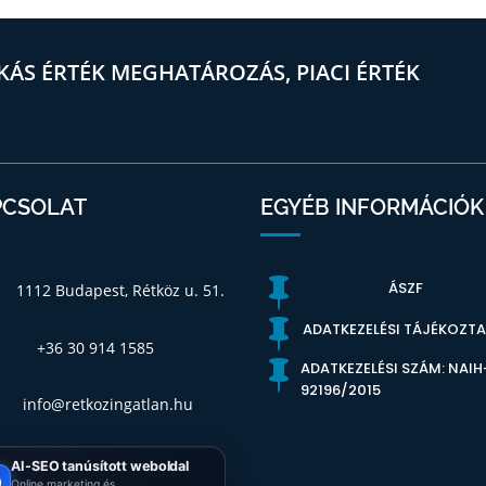
KÁS ÉRTÉK MEGHATÁROZÁS, PIACI ÉRTÉK
PCSOLAT
EGYÉB INFORMÁCIÓK

ÁSZF
1112 Budapest, Rétköz u. 51.

ADATKEZELÉSI TÁJÉKOZT
+36 30 914 1585

ADATKEZELÉSI SZÁM: NAIH
92196/2015
info@retkozingatlan.hu
AI-SEO tanúsított weboldal
Online marketing és