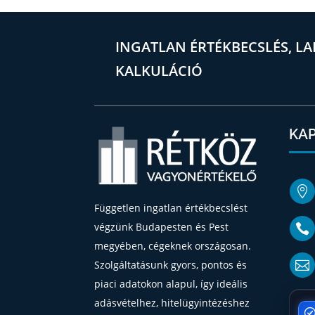
INGATLAN ÉRTÉKBECSLÉS, LA
KALKULÁCIÓ
KA

Független ingatlan értékbecslést
végzünk Budapesten és Pest

megyében, cégeknek országosan.

Szolgáltatásunk gyors, pontos és
piaci adatokon alapul, így ideális
adásvételhez, hitelügyintézéshez