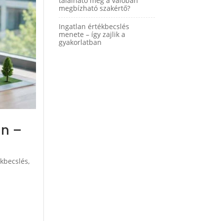
található meg a valóban
megbízható szakértő?
Ingatlan értékbecslés
menete – így zajlik a
gyakorlatban
an –
ékbecslés
,