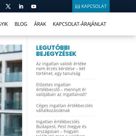
KAPCSOLAT
YIK
BLOG
ÁRAK
KAPCSOLAT-ÁRAJÁNLAT
LEGUTÓBBI
BEJEGYZÉSEK
Az ingatlan valódi értéke
nem érzés kérdése – két
történet, egy tanulság
Előzetes ingatlan
értékbecslő – mennyit ér
valójában az ingatlanod?
Céges ingatlan értékbecslés
vállalkozásoknak
Ingatlan értékbecslés
Budapest, Pest megye és
országosan – hogyan