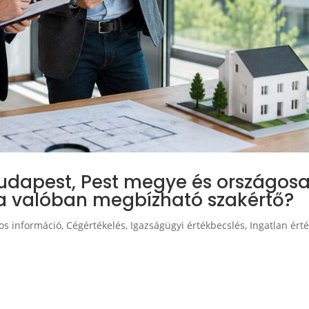
Budapest, Pest megye és országos
a valóban megbízható szakértő?
os információ
,
Cégértékelés
,
Igazságügyi értékbecslés
,
Ingatlan ért