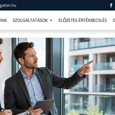
gatlan.hu
UNK
SZOLGÁLTATÁSOK
ELŐZETES ÉRTÉKBECSLÉS
G