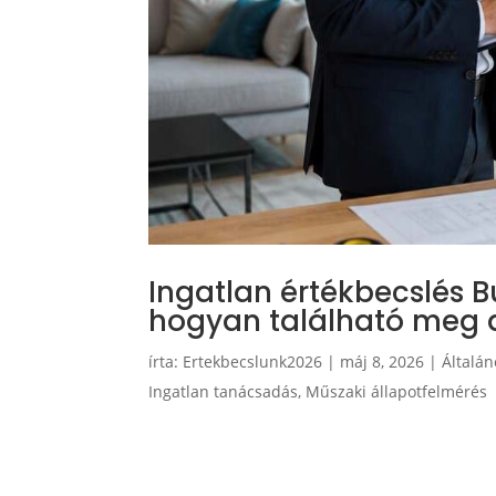
Ingatlan értékbecslés 
hogyan található meg 
írta:
Ertekbecslunk2026
|
máj 8, 2026
|
Általán
Ingatlan tanácsadás
,
Műszaki állapotfelmérés