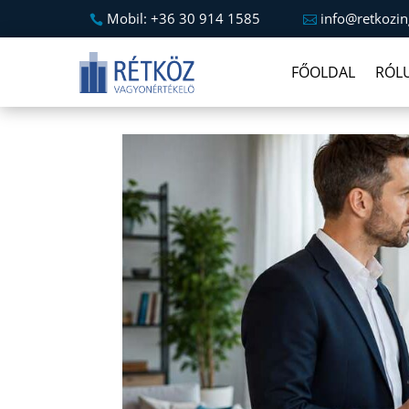
Mobil: +36 30 914 1585
info@retkozin
FŐOLDAL
RÓL