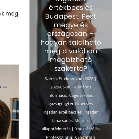
értékbecslés
nak meg
Budapest, Pest
megye és
országosan –
hogyan található
meg a valóban
megbízható
szakértő?
Szerző:
Ertekbecslunk2026
|
2026-05-08
|
Általános
információ
,
Cégértékelés
,
Igazságügyi értékbecslés
,
Ingatlan értékbecslés
,
Ingatlan
tanácsadás
,
Műszaki
állapotfelmérés
| 0 hozzászólás
Professzionális ingatlan