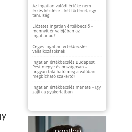
Az ingatlan valódi értéke nem
érzés kérdése – két történet, egy
tanulság
Előzetes ingatlan értékbecslő –
mennyit ér valójában az
ingatlanod?
Céges ingatlan értékbecslés
vállalkozásoknak
Ingatlan értékbecslés Budapest,
Pest megye és országosan –
hogyan található meg a valóban
megbízható szakértő?
Ingatlan értékbecslés menete – így
zajlik a gyakorlatban
gy
Ingatlan