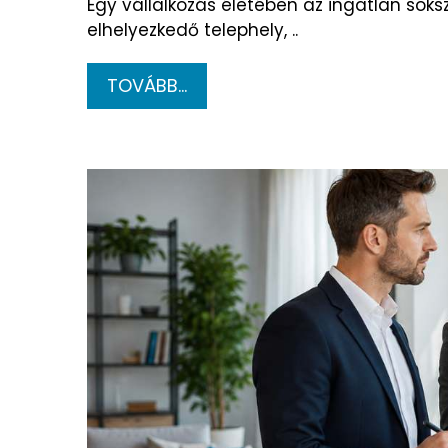
Egy vállalkozás életében az ingatlan soks
elhelyezkedő telephely, ..
TOVÁBB...