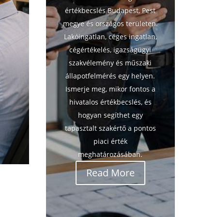
értékbecslés Budapest, Pest
megye és országos területen.
Lakóingatlan, céges ingatlan,
cégértékelés, igazságügyi
szakvélemény és műszaki
állapotfelmérés egy helyen.
Ismerje meg, mikor fontos a
hivatalos értékbecslés, és
hogyan segíthet egy
tapasztalt szakértő a pontos
piaci érték
meghatározásában.
Read More