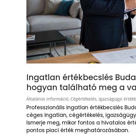
Ingatlan értékbecslés Bud
hogyan található meg a v
Általános információ
,
Cégértékelés
,
Igazságügyi érték
Professzionális ingatlan értékbecslés Bud
céges ingatlan, cégértékelés, igazságüg
Ismerje meg, mikor fontos a hivatalos ért
pontos piaci érték meghatározásában.