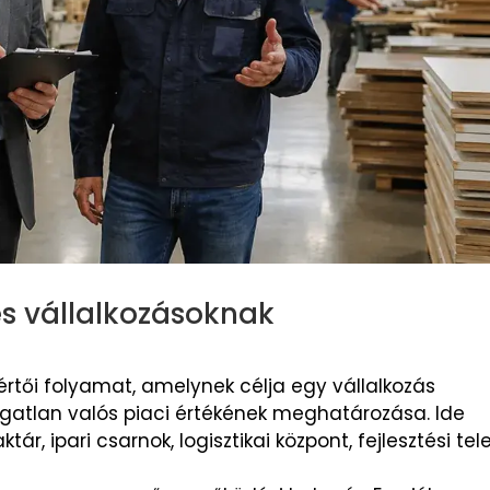
és vállalkozásoknak
értői folyamat, amelynek célja egy vállalkozás
gatlan valós piaci értékének meghatározása. Ide
ktár, ipari csarnok, logisztikai központ, fejlesztési te