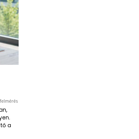
tfelmérés
an,
yen.
rtő a