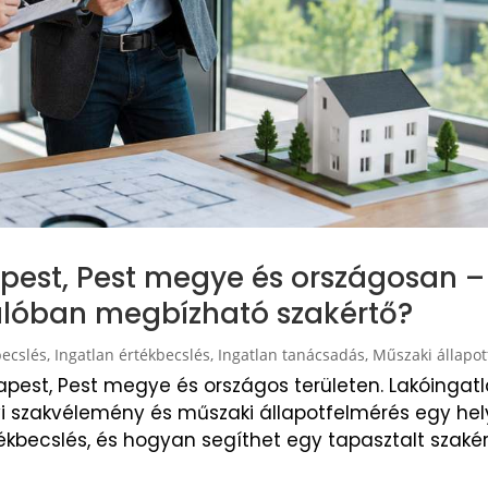
apest, Pest megye és országosan –
alóban megbízható szakértő?
becslés
,
Ingatlan értékbecslés
,
Ingatlan tanácsadás
,
Műszaki állapo
apest, Pest megye és országos területen. Lakóingatl
yi szakvélemény és műszaki állapotfelmérés egy hel
ékbecslés, és hogyan segíthet egy tapasztalt szaké