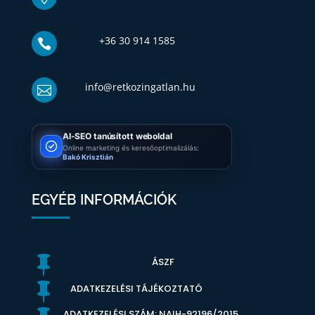
+36 30 914 1585

info@retkozingatlan.hu

AI-SEO tanúsított weboldal
Online marketing és keresőoptimalizálás:
Bakó Krisztián
EGYÉB INFORMÁCIÓK

ÁSZF

ADATKEZELÉSI TÁJÉKOZTATÓ
ADATKEZELÉSI SZÁM: NAIH-92196/2015