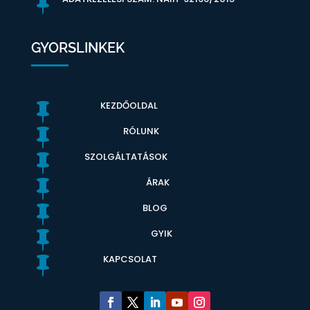

GYORSLINKEK
KEZDŐOLDAL

RÓLUNK

SZOLGÁLTATÁSOK

ÁRAK

BLOG

GYIK

KAPCSOLAT
