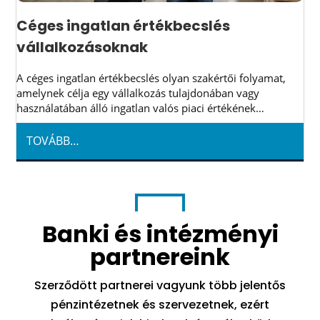
Céges ingatlan értékbecslés
vállalkozásoknak
A céges ingatlan értékbecslés olyan szakértői folyamat,
amelynek célja egy vállalkozás tulajdonában vagy
használatában álló ingatlan valós piaci értékének
meghatározása. Ide tartozhat iroda, üzlethelyiség,
telephely, raktár, ipari csarnok, logisztikai központ,
TOVÁBB…
fejlesztési telek vagy akár mezőgazdasági ingatlan is.
Egy vállalkozás életében az ingatlan sokszor nem
egyszerűen működési helyszín. Egy jól elhelyezkedő
telephely, ..
Banki és intézményi
partnereink
Szerződött partnerei vagyunk több jelentős
pénzintézetnek és szervezetnek, ezért