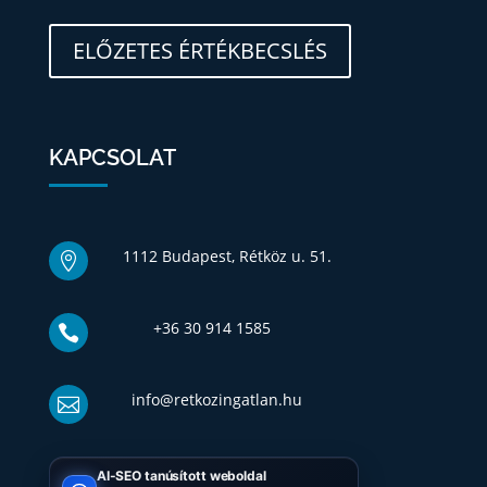
ELŐZETES ÉRTÉKBECSLÉS
KAPCSOLAT
1112 Budapest, Rétköz u. 51.

+36 30 914 1585

info@retkozingatlan.hu

AI-SEO tanúsított weboldal