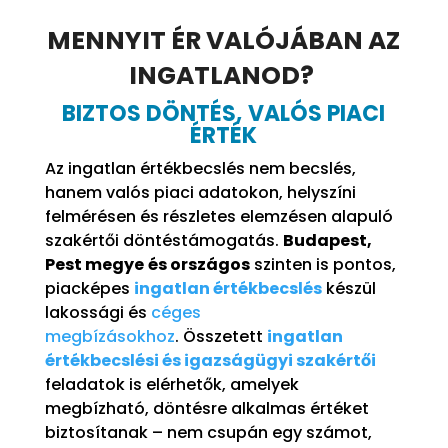
MENNYIT ÉR VALÓJÁBAN AZ
INGATLANOD?
BIZTOS DÖNTÉS,
VALÓS PIACI
ÉRTÉK
Az ingatlan értékbecslés nem becslés,
hanem valós piaci adatokon, helyszíni
felmérésen és részletes elemzésen alapuló
szakértői döntéstámogatás.
Budapest,
Pest megye
és országos
szinten is pontos,
piacképes
ingatlan értékbecslés
készül
lakossági és
céges
megbízásokhoz
.
Összetett
ingatlan
értékbecslési és igazságügyi szakértői
feladatok is elérhetők, amelyek
megbízható, döntésre alkalmas értéket
biztosítanak – nem csupán egy számot,