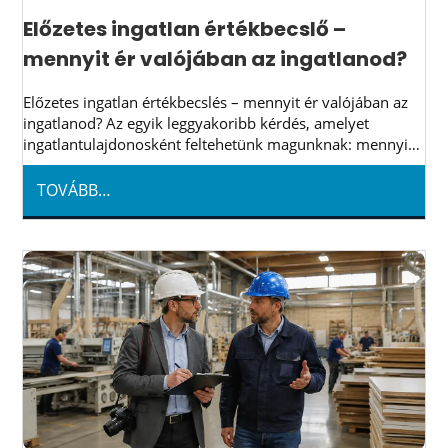
Előzetes ingatlan értékbecslő –
mennyit ér valójában az ingatlanod?
Előzetes ingatlan értékbecslés – mennyit ér valójában az
ingatlanod? Az egyik leggyakoribb kérdés, amelyet
ingatlantulajdonosként feltehetünk magunknak: mennyit
ér jelenleg a lakásom, házam vagy telkem? A válasz elsőre
egyszerűnek tűnik,…
TOVÁBB…