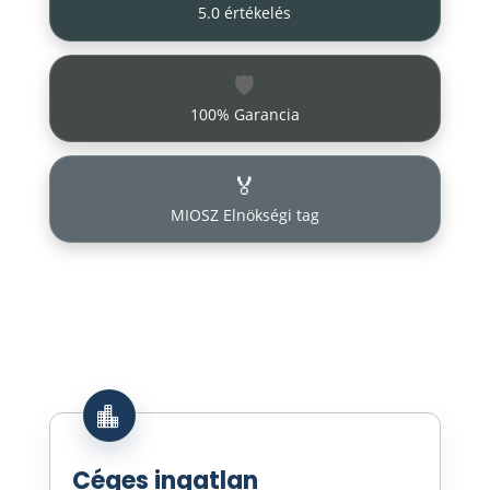
5.0 értékelés
🛡️
100% Garancia
🏅
MIOSZ Elnökségi tag

Céges ingatlan