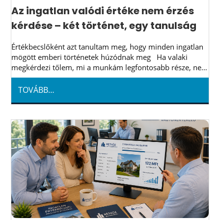
Az ingatlan valódi értéke nem érzés
kérdése – két történet, egy tanulság
Értékbecslőként azt tanultam meg, hogy minden ingatlan
mögött emberi történetek húzódnak meg Ha valaki
megkérdezi tőlem, mi a munkám legfontosabb része, nem
azt válaszolom, hogy ingatlanokat értékelek. Inkább azt,
hogy felelős…
TOVÁBB…