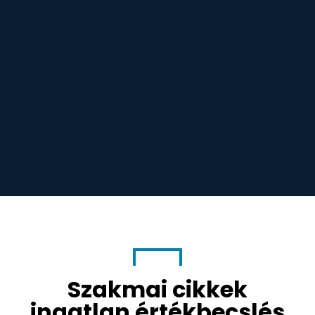
Szakmai cikkek
ingatlan értékbecslés