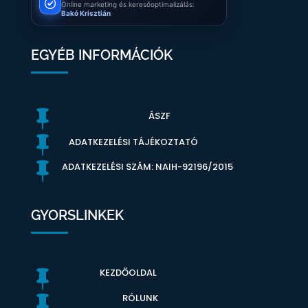
Online marketing és keresőoptimalizálás:
Bakó Krisztián
EGYÉB INFORMÁCIÓK

ÁSZF

ADATKEZELÉSI TÁJÉKOZTATÓ

ADATKEZELÉSI SZÁM: NAIH-92196/2015
GYORSLINKEK
KEZDŐOLDAL

RÓLUNK
