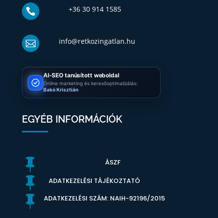
+36 30 914 1585

info@retkozingatlan.hu

AI-SEO tanúsított weboldal
Online marketing és keresőoptimalizálás:
Bakó Krisztián
EGYÉB INFORMÁCIÓK

ÁSZF

ADATKEZELÉSI TÁJÉKOZTATÓ

ADATKEZELÉSI SZÁM: NAIH-92196/2015