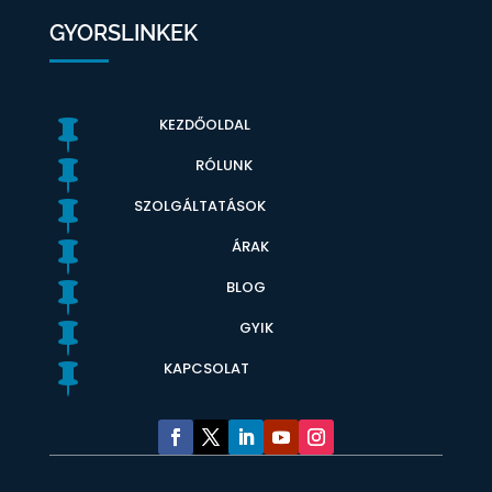
GYORSLINKEK
KEZDŐOLDAL

RÓLUNK

SZOLGÁLTATÁSOK

ÁRAK

BLOG

GYIK

KAPCSOLAT
