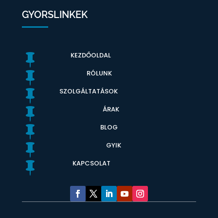
GYORSLINKEK
KEZDŐOLDAL

RÓLUNK

SZOLGÁLTATÁSOK

ÁRAK

BLOG

GYIK

KAPCSOLAT
