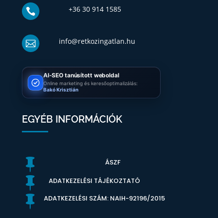
+36 30 914 1585

info@retkozingatlan.hu

AI-SEO tanúsított weboldal
Online marketing és keresőoptimalizálás:
Bakó Krisztián
EGYÉB INFORMÁCIÓK

ÁSZF

ADATKEZELÉSI TÁJÉKOZTATÓ

ADATKEZELÉSI SZÁM: NAIH-92196/2015