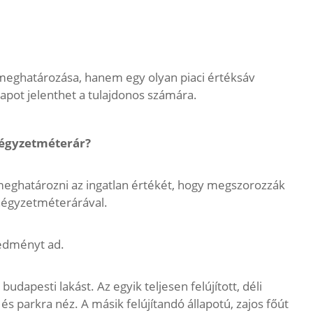
meghatározása, hanem egy olyan piaci értéksáv
alapot jelenthet a tulajdonos számára.
négyzetméterár?
meghatározni az ingatlan értékét, hogy megszorozzák
 négyzetméterárával.
redményt ad.
dapesti lakást. Az egyik teljesen felújított, déli
és parkra néz. A másik felújítandó állapotú, zajos főút