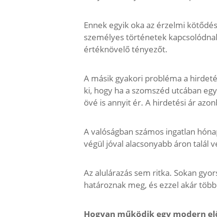
Ennek egyik oka az érzelmi kötődés
személyes történetek kapcsolódnak
értéknövelő tényezőt.
A másik gyakori probléma a hirdeté
ki, hogy ha a szomszéd utcában egy 
övé is annyit ér. A hirdetési ár azo
A valóságban számos ingatlan hónap
végül jóval alacsonyabb áron talál 
Az alulárazás sem ritka. Sokan gyo
határoznak meg, és ezzel akár több 
Hogyan működik egy modern előz