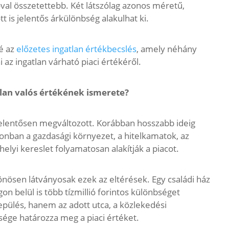
val összetettebb. Két látszólag azonos méretű,
t is jelentős árkülönbség alakulhat ki.
é az
előzetes ingatlan értékbecslés
, amely néhány
 az ingatlan várható piaci értékéről.
tlan valós értékének ismerete?
jelentősen megváltozott. Korábban hosszabb ideig
zonban a gazdasági környezet, a hitelkamatok, az
 helyi kereslet folyamatosan alakítják a piacot.
ösen látványosak ezek az eltérések. Egy családi ház
n belül is több tízmillió forintos különbséget
epülés, hanem az adott utca, a közlekedési
ége határozza meg a piaci értéket.