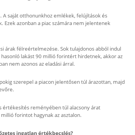
. A saját otthonunkhoz emlékek, felújítások és
. Ezek azonban a piac számára nem jelentenek
si árak félreértelmezése. Sok tulajdonos abból indul
hasonló lakást 90 millió forintért hirdetnek, akkor az
nban nem azonos az eladási árral.
okig szerepel a piacon jelentősen túl árazottan, majd
vevőre.
rs értékesítés reményében túl alacsony árat
millió forintot hagynak az asztalon.
etes ingatlan értékbecslés?