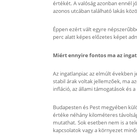
értékét. A valóság azonban ennél jó
azonos utcában található lakás közöt
Éppen ezért vált egyre népszerűbb
perc alatt képes előzetes képet adni
Miért ennyire fontos ma az inga
Az ingatlanpiac az elmúlt években 
stabil árak voltak jellemzőek, ma a
infláció, az állami támogatások és a
Budapesten és Pest megyében külön
értéke néhány kilométeres távolságo
mutathat. Sok esetben nem is a tel
kapcsolatok vagy a környezet minős