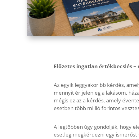
Előzetes ingatlan értékbecslés –
Az egyik leggyakoribb kérdés, ame
mennyit ér jelenleg a lakásom, ház
mégis ez az a kérdés, amely évent
esetben több millió forintos veszt
A legtöbben úgy gondolják, hogy e
esetleg megkérdezni egy ismerőst va