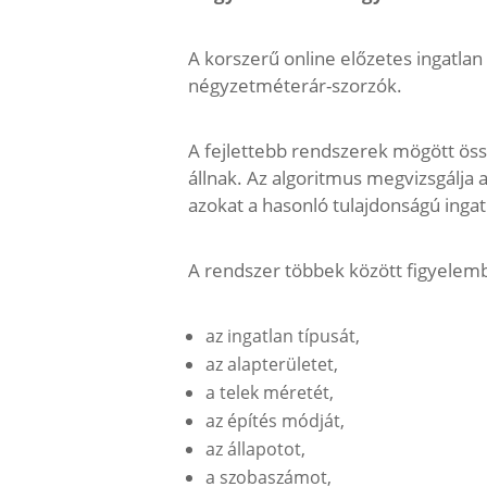
A korszerű online előzetes ingatl
négyzetméterár-szorzók.
A fejlettebb rendszerek mögött ös
állnak. Az algoritmus megvizsgálja 
azokat a hasonló tulajdonságú ingat
A rendszer többek között figyelemb
az ingatlan típusát,
az alapterületet,
a telek méretét,
az építés módját,
az állapotot,
a szobaszámot,