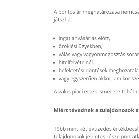
A pontos ár meghatározása nemcsak
játszhat:
ingatlanvásárlás előtt,
öröklési ügyekben,
válás vagy vagyonmegosztás sorá
hitelfelvételnél,
befektetési döntések meghozatala
vagy egyszerűen akkor, amikor sze
A valós piaci érték ismerete tehát
Miért tévednek a tulajdonosok a
Több mint két évtizedes értékbecslő
tulajdonosok jelentős része pontatla