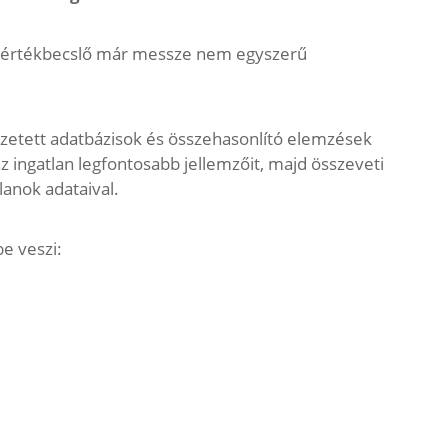
an értékbecslő már messze nem egyszerű
szetett adatbázisok és összehasonlító elemzések
az ingatlan legfontosabb jellemzőit, majd összeveti
lanok adataival.
e veszi: