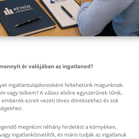
 mennyit ér valójában az ingatlanod?
lyet ingatlantulajdonosként feltehetünk magunknak:
am vagy telkem? A válasz elsőre egyszerűnek tűnik,
e emberek ezreit vezeti téves döntésekhez és sok
eségekhez.
legendő megnézni néhány hirdetést a környéken,
gy ingatlanközvetítőt, és máris tudják az ingatlanuk