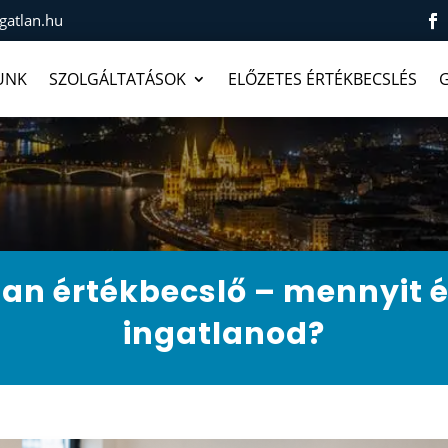
gatlan.hu
UNK
SZOLGÁLTATÁSOK
ELŐZETES ÉRTÉKBECSLÉS
G
lan értékbecslő – mennyit 
ingatlanod?