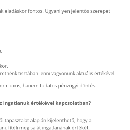
 eladáskor fontos. Ugyanilyen jelentős szerepet
n,
kor,
retnénk tisztában lenni vagyonunk aktuális értékével.
 nem luxus, hanem tudatos pénzügyi döntés.
z ingatlanuk értékével kapcsolatban?
i tapasztalat alapján kijelenthető, hogy a
nul ítéli meg saját ingatlanának értékét.